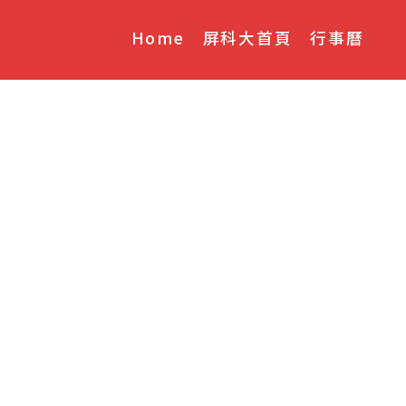
Home
屏科大首頁
行事曆
氧化碳濃度對人體影
件選擇正確型式熱水
表 6.防範一氧化碳中