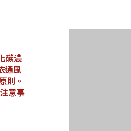
氧化碳濃
.依通風
5原則。
家注意事