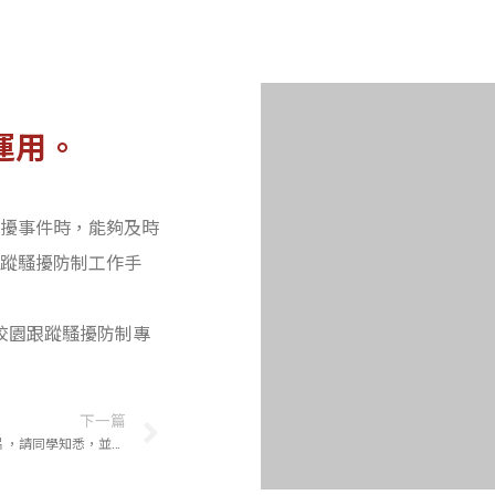
運用。
擾事件時，能夠及時
蹤騷擾防制工作手
治與處理/校園跟蹤騷擾防制專
下一篇
屏東縣政府警察局交通警察隊交安宣導影片，請同學知悉，並遵守交通規則！