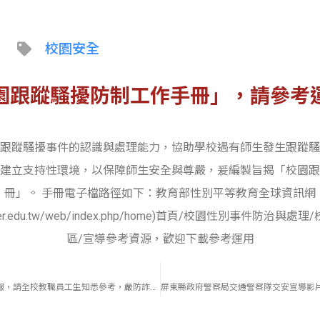
校園安全
園跟蹤騷擾防制工作手冊」，請參考
跟蹤騷擾事件的認識與處理能力，協助學校遇有師生發生跟蹤騷
建立支持性環境，以保障師生安全與尊嚴，爰編製旨揭「校園跟
冊」。 手冊電子檔路徑如下：教育部性別平等教育全球資訊網
gender.edu.tw/web/index.php/home)首頁/校園性別事件防
區/宣導參考資源，歡迎下載參考運用
內政部反詐騙宣導海報，請全校教職員工生知悉參考，嚴防詐騙事件發生!