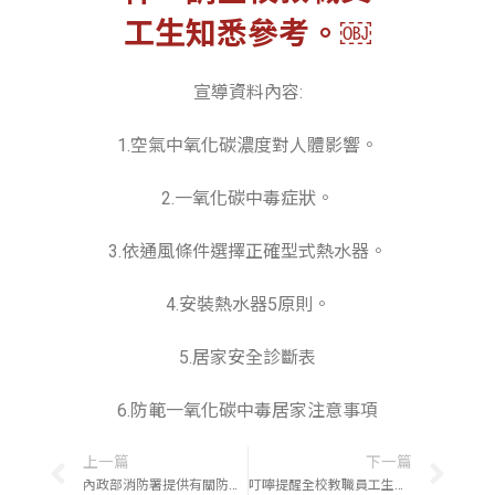
工生知悉參考。￼
宣導資料內容:
1.空氣中氧化碳濃度對人體影響。
2.一氧化碳中毒症狀。
3.依通風條件選擇正確型式熱水器。
4.安裝熱水器5原則。
5.居家安全診斷表
6.防範一氧化碳中毒居家注意事項
上一篇
下一篇
內政部消防署提供有關防範一氧化碳中毒宣導資料(網址)，請全校教職員工生參考運用。￼
叮嚀提醒全校教職員工生夏日期間安全注意事項: