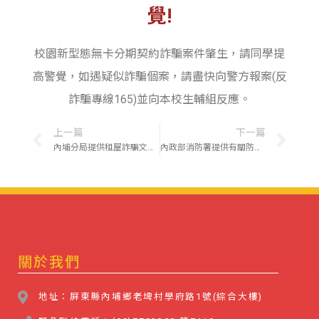
覺!
校園新型態無卡分期契約詐騙案件肇生，請同學提
高警覺，如遇疑似詐騙個案，請盡快向警方報案(反
詐騙專線165)並向本校生輔組反應。
上一篇
下一篇
內埔分局提供租屋詐騙文宣一則，請教職員工生知悉參考，避免上當受騙！
內政部消防署提供有關防範一氧化碳中毒宣導資料(網址)，請全校教職員工生參考運用。￼
關於我們
地址：屏東縣內埔鄉老埤村學府路1號(綜合大樓)