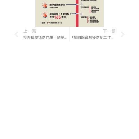
上一篇
下一篇
校外租屋慎防詐騙，請提高警覺，如遭詐騙請立即報警(反詐騙專線165)，以維自身權利!
「校園跟蹤騷擾防制工作手冊」，請參考運用。
關於我們
地址：屏東縣內埔鄉老埤村學府路1號(綜合大樓)
緊急聯絡電話：(08)7703202 轉7119
緊急聯絡手機：0921547119