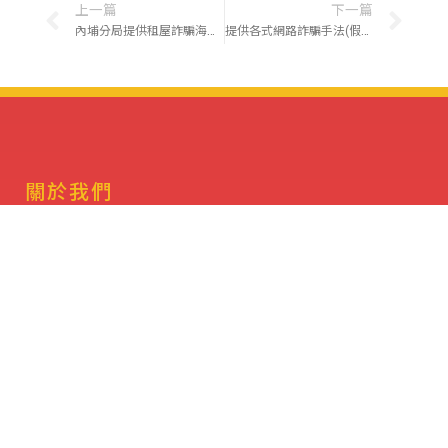
上一篇
下一篇
內埔分局提供租屋詐騙海報一則，請教職員工生知悉參考，避免上當受騙！
提供各式網路詐騙手法(假求職、假愛情交友、假網拍、假貸款)宣導短片網址，強化教職員工生反詐意識。
關於我們
地址：屏東縣內埔鄉老埤村學府路1號(綜合大樓)
緊急聯絡電話：(08)7703202 轉7119
緊急聯絡手機：0921547119