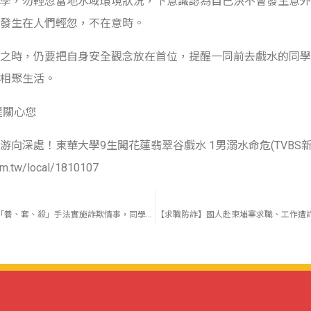
學，勿輕忽當地水域環境狀況，下意識認為自已決不會發生意外
發生在人們輕忽，不在意時。
之時，仍要把自身安全觀念放在首位，提醒一同前去戲水的同學
相聚生活。
醒關心您
游向深處！東華大學9生闖花蓮翡翠谷戲水 1男溺水命危(TVBS新
om.tw/local/1810107
查獲詐欺案件不乏以「養、套、殺」手法實施詐欺情事，同學避免遭受詐欺危害，請注意案例說明。