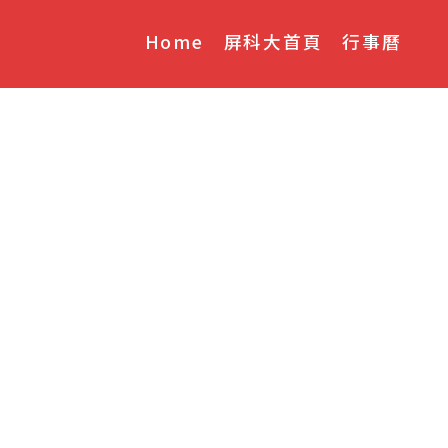
Home
屏科大首頁
行事曆
季候，至海邊深山溪