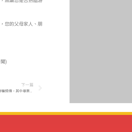
，無論您是否熟諳游
，您的父母家人、朋
聞)
下一篇
【求職防詐】國人赴柬埔寨求職、工作遭詐騙頻傳，其中畢業學生為主要對象，請提高警覺性。