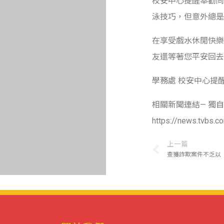
校安中心提醒奉勸同
泳技巧，但意外總是
在享受戲水休閒快樂
友還等著您平安回去
學務處 校安中心提
相關新聞連結— 獨自
https://news.tvbs.c
上一篇